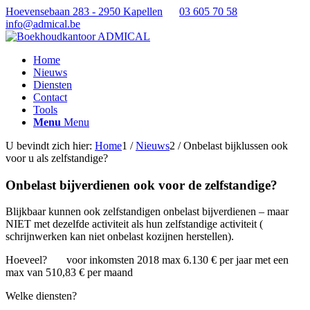
Hoevensebaan 283 - 2950 Kapellen
03 605 70 58
info@admical.be
Home
Nieuws
Diensten
Contact
Tools
Menu
Menu
U bevindt zich hier:
Home
1
/
Nieuws
2
/
Onbelast bijklussen ook
voor u als zelfstandige?
Onbelast bijverdienen ook voor de zelfstandige?
Blijkbaar kunnen ook zelfstandigen onbelast bijverdienen – maar
NIET met dezelfde activiteit als hun zelfstandige activiteit (
schrijnwerken kan niet onbelast kozijnen herstellen).
Hoeveel? voor inkomsten 2018 max 6.130 € per jaar met een
max van 510,83 € per maand
Welke diensten?